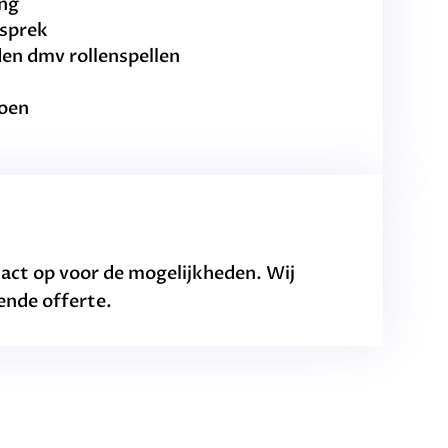
ing
esprek
en dmv rollenspellen
zoen
tact op voor de mogelijkheden. Wij
ende offerte.