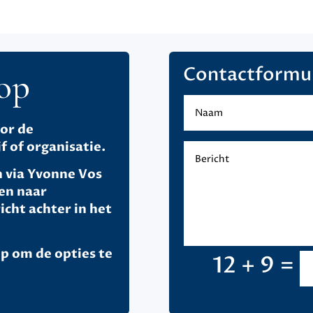
Contactformul
op
oor de
 of organisatie.
n via Yvonne Vos
en naar
icht achter in het
op om de opties te
=
12 + 9