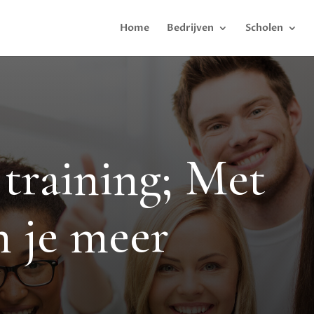
Home
Bedrijven
Scholen
e training; Met
n je meer