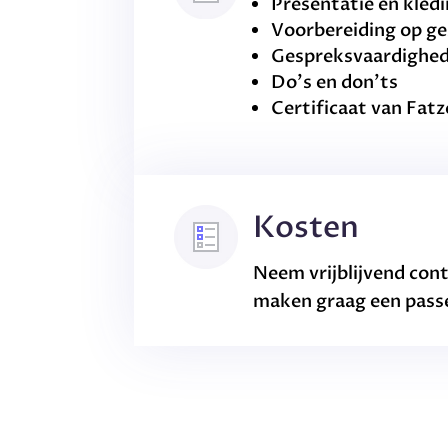
Presentatie en kled
Voorbereiding op g
Gespreksvaardighed
Do’s en don’ts
Certificaat van Fat
Kosten
Neem vrijblijvend con
maken graag een pass