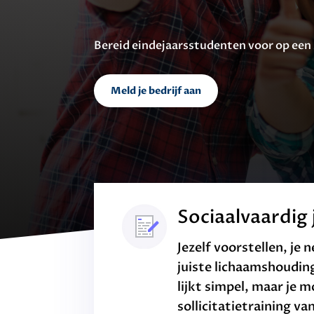
Bereid eindejaarsstudenten voor op een
Meld je bedrijf aan
Sociaalvaardig j
Jezelf voorstellen, je
juiste lichaamshoudin
lijkt simpel, maar je 
sollicitatietraining v